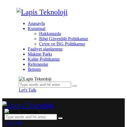
Anasayfa
Kurumsal
Hakkımızda
Bilgi Güvenliği Politikamız
Çevre ve İSG Politikamız
Faaliyet alanlarımız
Makine Parkı
Kalite Politikamız
Referanslar
İletişim
Let's Talk
Let's Talk