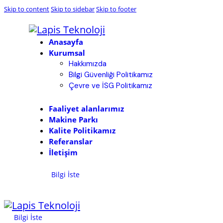
Skip to content
Skip to sidebar
Skip to footer
Anasayfa
Kurumsal
Hakkımızda
Bilgi Güvenliği Politikamız
Çevre ve İSG Politikamız
Faaliyet alanlarımız
Makine Parkı
Kalite Politikamız
Referanslar
İletişim
Bilgi İste
Bilgi İste