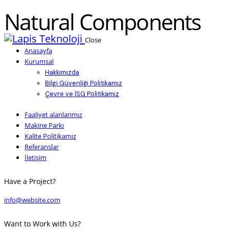
Natural Components
Close
Anasayfa
Kurumsal
Hakkımızda
Bilgi Güvenliği Politikamız
Çevre ve İSG Politikamız
Faaliyet alanlarımız
Makine Parkı
Kalite Politikamız
Referanslar
İletişim
Have a Project?
info@website.com
Want to Work with Us?