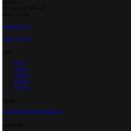
Germany —
785 15h Street, Office 478
Berlin, De 81566
info@email.com
+1 800 123 45 67
Links
Home
Services
About Us
Features
Contacts
Socials
Facebook
Twitter
Dribble
Instagram
Newsletter