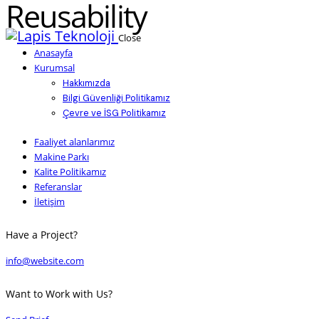
Reusability
Close
Anasayfa
Kurumsal
Hakkımızda
Bilgi Güvenliği Politikamız
Çevre ve İSG Politikamız
Faaliyet alanlarımız
Makine Parkı
Kalite Politikamız
Referanslar
İletişim
Have a Project?
info@website.com
Want to Work with Us?