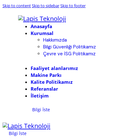
Skip to content
Skip to sidebar
Skip to footer
Anasayfa
Kurumsal
Hakkımızda
Bilgi Güvenliği Politikamız
Çevre ve İSG Politikamız
Faaliyet alanlarımız
Makine Parkı
Kalite Politikamız
Referanslar
İletişim
Bilgi İste
Bilgi İste