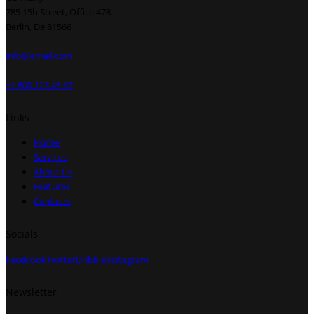
785 15h Street, Office 478
Berlin, De 81566
info@email.com
+1 800 123 45 67
Links
Home
Services
About Us
Features
Contacts
Socials
Facebook
Twitter
Dribble
Instagram
Newsletter